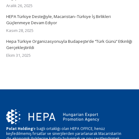
Aralık 26, 2025
HEPA Türkiye Desteğiyle, Macaristan–Türkiye İş Birlikleri
Güçlenmeye Devam Ediyor
Kasım 28, 2025
Hepa Türkiye Organizasyonuyla Budapeşte’de ‘’Türk Günü’’ Etkinliği
Gerçekleştirildi
Ekim 31, 2025
Polat Holding
‘e bağlı ortaklığı olan HEPA OFFICE, henüz
keşfedilmemiş fırsatlar ve sinerjilerden yararlanarak Macaristan’ın
dış ekonomik ilişkilerine katkıda bulunmak ve onu çeşitlendirmek