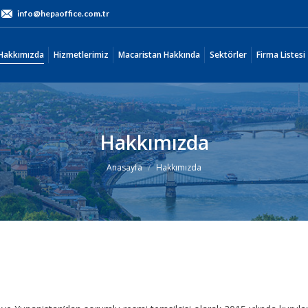
info@hepaoffice.com.tr
Hakkımızda
Hizmetlerimiz
Macaristan Hakkında
Sektörler
Firma Listes
Hakkımızda
Hizmetlerimiz
Macaristan Hakkında
Sektörler
Firma Listesi
Hakkımızda
You are here:
Anasayfa
Hakkımızda