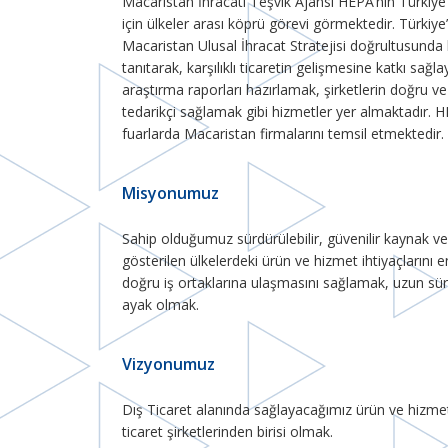
Macaristan İhracatı Teşvik Ajansı HEPA’nın Türkiye v
için ülkeler arası köprü görevi görmektedir. Türkiye
Macaristan Ulusal İhracat Stratejisi doğrultusunda
tanıtarak, karşılıklı ticaretin gelişmesine katkı 
araştırma raporları hazırlamak, şirketlerin doğru v
tedarikçi sağlamak gibi hizmetler yer almaktadır. HE
fuarlarda Macaristan firmalarını temsil etmektedir.
Misyonumuz
Sahip olduğumuz sürdürülebilir, güvenilir kaynak ve 
gösterilen ülkelerdeki ürün ve hizmet ihtiyaçlarını en
doğru iş ortaklarına ulaşmasını sağlamak, uzun süreli
ayak olmak.
Vizyonumuz
Dış Ticaret alanında sağlayacağımız ürün ve hizmet 
ticaret şirketlerinden birisi olmak.