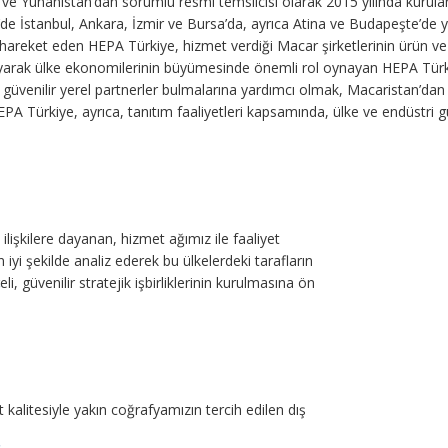
e Yunanistan’dan sorumlu resmi temsilcisi olarak 2015 yılında kurulan HEP
’de İstanbul, Ankara, İzmir ve Bursa’da, ayrıca Atina ve Budapeşte’de ye
 hareket eden HEPA Türkiye, hizmet verdiği Macar şirketlerinin ürün ve
sağlayarak ülke ekonomilerinin büyümesinde önemli rol oynayan HEPA Tür
e güvenilir yerel partnerler bulmalarına yardımcı olmak, Macaristan’dan
PA Türkiye, ayrıca, tanıtım faaliyetleri kapsamında, ülke ve endüstri gü
ilişkilere dayanan, hizmet ağımız ile faaliyet
 iyi şekilde analiz ederek bu ülkelerdeki tarafların
, güvenilir stratejik işbirliklerinin kurulmasına ön
kalitesiyle yakın coğrafyamızın tercih edilen dış