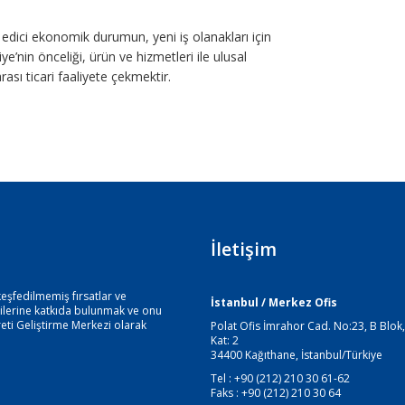
k edici ekonomik durumun, yeni iş olanakları için
nin önceliği, ürün ve hizmetleri ile ulusal
arası ticari faaliyete çekmektir.
İletişim
keşfedilmemiş fırsatlar ve
İstanbul / Merkez Ofis
kilerine katkıda bulunmak ve onu
eti Geliştirme Merkezi olarak
Polat Ofis İmrahor Cad. No:23, B Blok,
Kat: 2
34400 Kağıthane, İstanbul/Türkiye
Tel : +90 (212) 210 30 61-62
Faks : +90 (212) 210 30 64