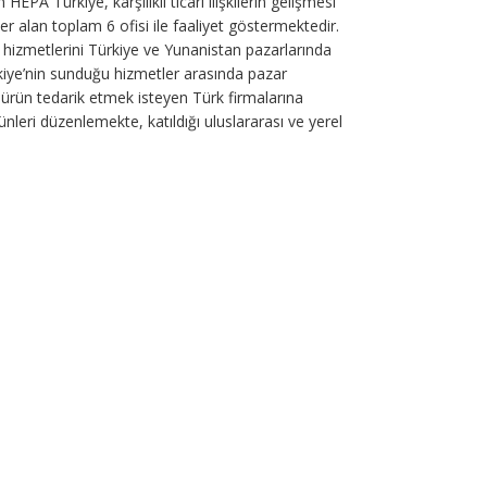
A Türkiye, karşılıklı ticari ilişkilerin gelişmesi
r alan toplam 6 ofisi ile faaliyet göstermektedir.
 hizmetlerini Türkiye ve Yunanistan pazarlarında
kiye’nin sunduğu hizmetler arasında pazar
 ürün tedarik etmek isteyen Türk firmalarına
nleri düzenlemekte, katıldığı uluslararası ve yerel