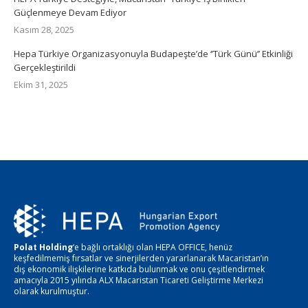
Güçlenmeye Devam Ediyor
Kasım 28, 2025
Hepa Türkiye Organizasyonuyla Budapeşte’de ‘’Türk Günü’’ Etkinliği
Gerçekleştirildi
Ekim 31, 2025
Polat Holding
‘e bağlı ortaklığı olan HEPA OFFICE, henüz
keşfedilmemiş fırsatlar ve sinerjilerden yararlanarak Macaristan’ın
dış ekonomik ilişkilerine katkıda bulunmak ve onu çeşitlendirmek
amacıyla 2015 yılında ALX Macaristan Ticareti Geliştirme Merkezi
olarak kurulmuştur.