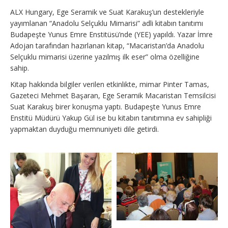
ALX Hungary, Ege Seramik ve Suat Karakuş’un destekleriyle
yayımlanan “Anadolu Selçuklu Mimarisi” adli kitabın tanıtımı
Budapeşte Yunus Emre Enstitüsü’nde (YEE) yapıldı. Yazar İmre
Adojan tarafından hazırlanan kitap, “Macaristan’da Anadolu
Selçuklu mimarisi üzerine yazılmış ilk eser” olma özelliğine
sahip.
Kitap hakkında bilgiler verilen etkinlikte, mimar Pinter Tamas,
Gazeteci Mehmet Başaran, Ege Seramik Macaristan Temsilcisi
Suat Karakuş birer konuşma yaptı. Budapeşte Yunus Emre
Enstitü Müdürü Yakup Gül ise bu kitabın tanıtımına ev sahipliği
yapmaktan duyduğu memnuniyeti dile getirdi.