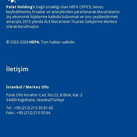
Polat Holding
‘e bağlı ortaklığı olan HEPA OFFICE, henüz
keşfedilmemiş fırsatlar ve sinerjilerden yararlanarak Macaristan’ın
dış ekonomik ilişkilerine katkıda bulunmak ve onu çeşitlendirmek
amacıyla 2015 yılında ALX Macaristan Ticareti Geliştirme Merkezi
olarak kurulmuştur.
© 2022-2026
HEPA
. Tüm hakları saklıdır.
İletişim
İstanbul / Merkez Ofis
Polat Ofis İmrahor Cad. No:23, B Blok, Kat: 2
34400 Kağıthane, İstanbul/Türkiye
Tel : +90 (212) 210 30 61-62
Faks : +90 (212) 210 30 64