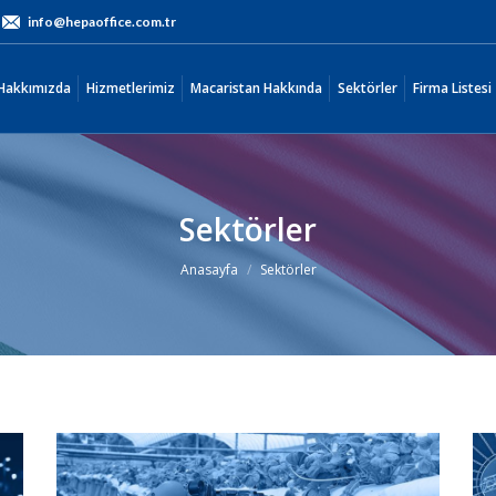
info@hepaoffice.com.tr
Hakkımızda
Hizmetlerimiz
Macaristan Hakkında
Sektörler
Firma Listes
Hakkımızda
Hizmetlerimiz
Macaristan Hakkında
Sektörler
Firma Listesi
Sektörler
You are here:
Anasayfa
Sektörler